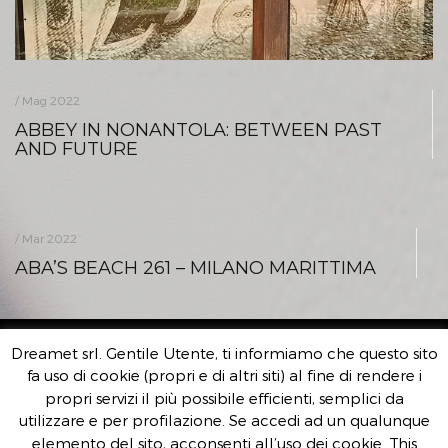
/ Mag 2022
ABBEY IN NONANTOLA: BETWEEN PAST
AND FUTURE
/ Mar 2022
ABA’S BEACH 261 – MILANO MARITTIMA
Dreamet srl. Gentile Utente, ti informiamo che questo sito
DREAMET SRL
fa uso di cookie (propri e di altri siti) al fine di rendere i
propri servizi il più possibile efficienti, semplici da
Sede Legale e Operativa:
utilizzare e per profilazione. Se accedi ad un qualunque
Via Livingstone 13 – Modena 41123
elemento del sito, acconsenti all’uso dei cookie. This
C.F./Partita IVA 03851250369