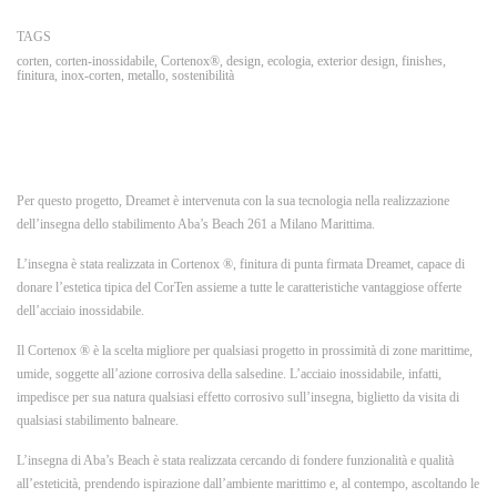
TAGS
corten
,
corten-inossidabile
,
Cortenox®️
,
design
,
ecologia
,
exterior design
,
finishes
,
finitura
,
inox-corten
,
metallo
,
sostenibilità
Per questo progetto, Dreamet è intervenuta con la sua tecnologia nella realizzazione
dell’insegna dello stabilimento Aba’s Beach 261 a Milano Marittima.
L’insegna è stata realizzata in Cortenox ®️, finitura di punta firmata Dreamet, capace di
donare l’estetica tipica del CorTen assieme a tutte le caratteristiche vantaggiose offerte
dell’acciaio inossidabile.
Il Cortenox ®️ è la scelta migliore per qualsiasi progetto in prossimità di zone marittime,
umide, soggette all’azione corrosiva della salsedine. L’acciaio inossidabile, infatti,
impedisce per sua natura qualsiasi effetto corrosivo sull’insegna, biglietto da visita di
qualsiasi stabilimento balneare.
L’insegna di Aba’s Beach è stata realizzata cercando di fondere funzionalità e qualità
all’esteticità, prendendo ispirazione dall’ambiente marittimo e, al contempo, ascoltando le