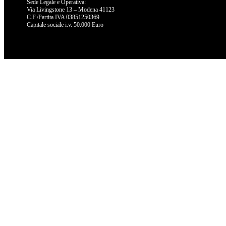
Sede Legale e Operativa:
Via Livingstone 13 – Modena 41123
C.F./Partita IVA 03851250369
Capitale sociale i.v. 50.000 Euro