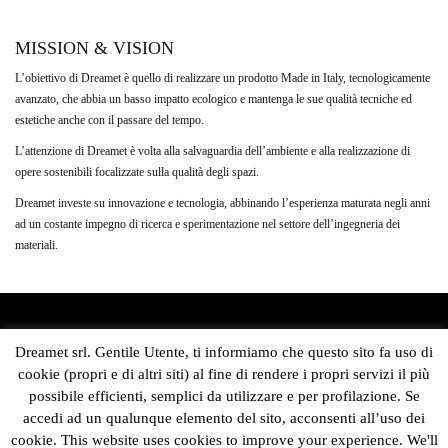
MISSION & VISION
L’obiettivo di Dreamet è quello di realizzare un prodotto Made in Italy, tecnologicamente
avanzato, che abbia un basso impatto ecologico e mantenga le sue qualità tecniche ed
estetiche anche con il passare del tempo.
L’attenzione di Dreamet è volta alla salvaguardia dell’ambiente e alla realizzazione di
opere sostenibili focalizzate sulla qualità degli spazi.
Dreamet investe su innovazione e tecnologia, abbinando l’esperienza ​maturata negli anni
ad un costante impegno di ricerca e sperimentazione nel settore dell’ingegneria dei
materiali.
DREAMET SRL
Dreamet srl. Gentile Utente, ti informiamo che questo sito fa uso di
cookie (propri e di altri siti) al fine di rendere i propri servizi il più
Sede Legale e Operativa:
possibile efficienti, semplici da utilizzare e per profilazione. Se
Via Livingstone 13 – Modena 41123
accedi ad un qualunque elemento del sito, acconsenti all’uso dei
C.F./Partita IVA 03851250369
Capitale sociale i.v. 50.000 Euro
cookie. This website uses cookies to improve your experience. We'll