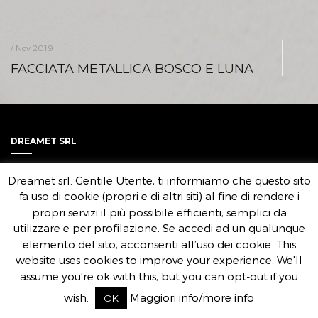
/ Nov 2019
FACCIATA METALLICA BOSCO E LUNA
DREAMET SRL
Sede Legale e Operativa:
Dreamet srl. Gentile Utente, ti informiamo che questo sito
Via Livingstone 13 – Modena 41123
C.F./Partita IVA 03851250369
fa uso di cookie (propri e di altri siti) al fine di rendere i
Capitale sociale i.v. 50.000 Euro
propri servizi il più possibile efficienti, semplici da
utilizzare e per profilazione. Se accedi ad un qualunque
elemento del sito, acconsenti all’uso dei cookie. This
website uses cookies to improve your experience. We'll
assume you're ok with this, but you can opt-out if you
wish.
Maggiori info/more info
OK