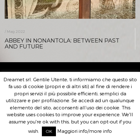
/ Mag 2022
ABBEY IN NONANTOLA: BETWEEN PAST
AND FUTURE
DREAMET SRL
Dreamet srl. Gentile Utente, ti informiamo che questo sito
fa uso di cookie (propri e di altri siti) al fine di rendere i
Sede Legale e Operativa:
propri servizi il più possibile efficienti, semplici da
Via Livingstone 13 – Modena 41123
utilizzare e per profilazione. Se accedi ad un qualunque
C.F./Partita IVA 03851250369
elemento del sito, acconsenti all’uso dei cookie. This
Capitale sociale i.v. 50.000 Euro
website uses cookies to improve your experience. We'll
assume you're ok with this, but you can opt-out if you
wish.
Maggiori info/more info
OK