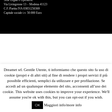
Sede Legale e Operativa:
Via Livingstone 13 – Modena 41123
C.F./Partita IVA 03851250369
Capitale sociale i.v. 50.000 Euro
Dreamet srl. Gentile Utente, ti informiamo che questo sito fa uso di
cookie (propri e di altri siti) al fine di rendere i propri servizi il più
possibile efficienti, semplici da utilizzare e per profilazione. Se
accedi ad un qualunque elemento del sito, acconsenti all’uso dei
cookie. This website uses cookies to improve your experience. We'll
assume you're ok with this, but you can opt-out if you wish.
OK
Maggiori info/more info