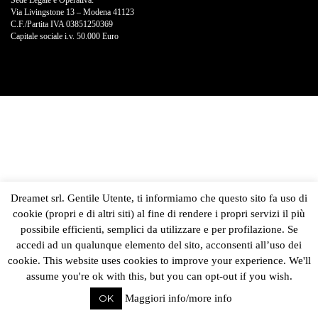
Sede Legale e Operativa:
Via Livingstone 13 – Modena 41123
C.F./Partita IVA 03851250369
Capitale sociale i.v. 50.000 Euro
Dreamet srl. Gentile Utente, ti informiamo che questo sito fa uso di
cookie (propri e di altri siti) al fine di rendere i propri servizi il più
possibile efficienti, semplici da utilizzare e per profilazione. Se
accedi ad un qualunque elemento del sito, acconsenti all’uso dei
cookie. This website uses cookies to improve your experience. We'll
assume you're ok with this, but you can opt-out if you wish.
OK
Maggiori info/more info