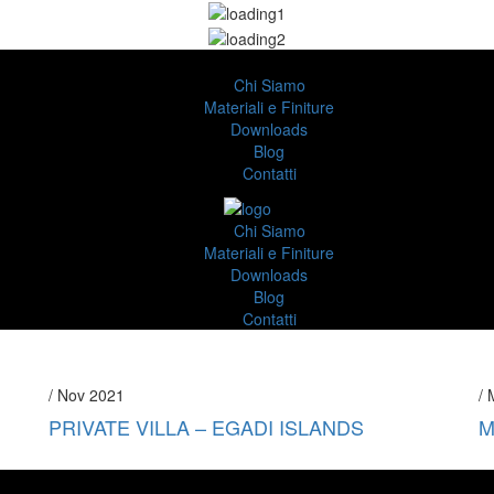
Chi Siamo
Materiali e Finiture
Downloads
Blog
Contatti
Chi Siamo
Materiali e Finiture
Downloads
Blog
Contatti
/ Nov 2021
/
PRIVATE VILLA – EGADI ISLANDS
M