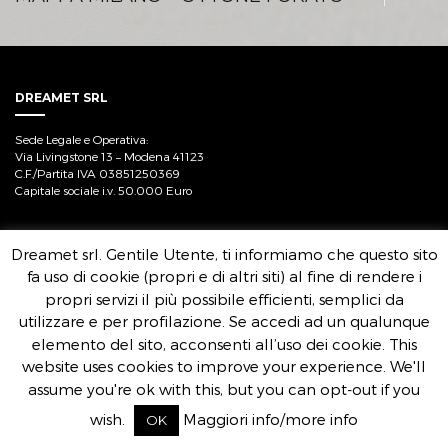
DREAMET SRL
Sede Legale e Operativa:
Via Livingstone 13 – Modena 41123
C.F./Partita IVA 03851250369
Capitale sociale i.v. 50.000 Euro
Dreamet srl. Gentile Utente, ti informiamo che questo sito
fa uso di cookie (propri e di altri siti) al fine di rendere i
propri servizi il più possibile efficienti, semplici da
utilizzare e per profilazione. Se accedi ad un qualunque
elemento del sito, acconsenti all’uso dei cookie. This
website uses cookies to improve your experience. We'll
assume you're ok with this, but you can opt-out if you
wish.
Maggiori info/more info
OK