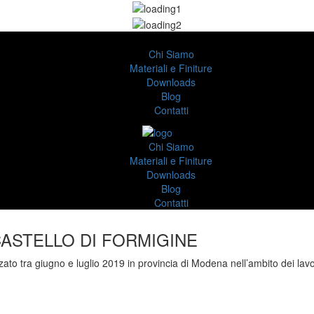
Chi Siamo
Materiali e Finiture
Downloads
Blog
Contatti
Chi Siamo
Materiali e Finiture
Downloads
Blog
Contatti
ASTELLO DI FORMIGINE
zzato tra giugno e luglio 2019 in provincia di Modena nell’ambito dei lavo