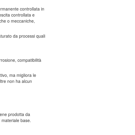
ermanente controllata in
escita controllata e
rmiche o meccaniche,
aturato da processi quali
orrosione, compatibilità
tivo, ma migliora le
oltre non ha alcun
viene prodotta da
el materiale base.