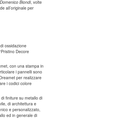
 Domenico Biondi
, volte
e all’originale per
 di ossidazione
a “Pristino Decore
eamet, con una stampa in
ticolare i pannelli sono
a Dreamet per realizzare
re i codici colore
i finiture su metallo di
le, di architettura e
unico e personalizzato,
llo ed in generale di