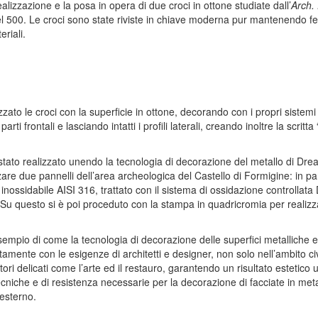
alizzazione e la posa in opera di due croci in ottone studiate dall’
Arch.
 del 500. Le croci sono state riviste in chiave moderna pur mantenendo fed
riali.
zato le croci con la superficie in ottone, decorando con i propri sistemi
parti frontali e lasciando intatti i profili laterali, creando inoltre la scritt
 stato realizzato unendo la tecnologia di decorazione del metallo di Dr
are due pannelli dell’area archeologica del Castello di Formigine: in par
io inossidabile AISI 316, trattato con il sistema di ossidazione controllat
Su questo si è poi proceduto con la stampa in quadricromia per realizza
mpio di come la tecnologia di decorazione delle superfici metalliche e d
amente con le esigenze di architetti e designer, non solo nell’ambito civi
ori delicati come l’arte ed il restauro, garantendo un risultato estetico 
tecniche e di resistenza necessarie per la decorazione di facciate in meta
 esterno.