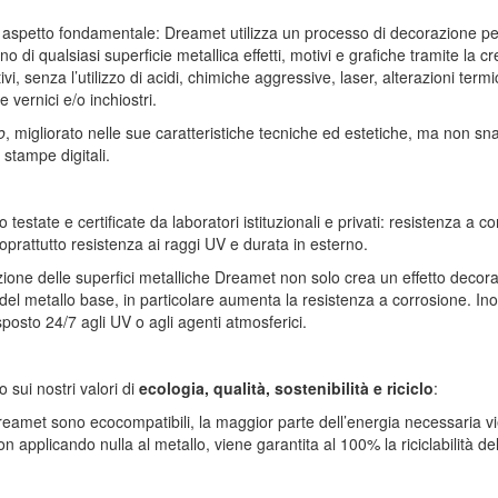
un aspetto fondamentale: Dreamet utilizza un processo di decorazione p
no di qualsiasi superficie metallica effetti, motivi e grafiche tramite la cr
ttivi, senza l’utilizzo di acidi, chimiche aggressive, laser, alterazioni te
 vernici e/o inchiostri.
o
, migliorato nelle sue caratteristiche tecniche ed estetiche, ma non sn
stampe digitali.
 testate e certificate da laboratori istituzionali e privati: resistenza a c
prattutto resistenza ai raggi UV e durata in esterno.
zione delle superfici metalliche Dreamet non solo crea un effetto decora
 del metallo base, in particolare aumenta la resistenza a corrosione. In
sto 24/7 agli UV o agli agenti atmosferici.
o sui nostri valori di
ecologia, qualità, sostenibilità e riciclo
:
 Dreamet sono ecocompatibili, la maggior parte dell’energia necessaria 
non applicando nulla al metallo, viene garantita al 100% la riciclabilità d