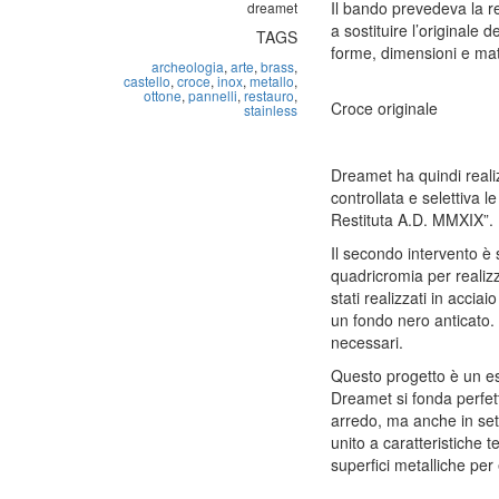
Il bando prevedeva la re
dreamet
a sostituire l’originale
TAGS
forme, dimensioni e mate
archeologia
,
arte
,
brass
,
castello
,
croce
,
inox
,
metallo
,
ottone
,
pannelli
,
restauro
,
Croce originale
stainless
Dreamet ha quindi realiz
controllata e selettiva le 
Restituta A.D. MMXIX”.
Il secondo intervento è
quadricromia per realizz
stati realizzati in accia
un fondo nero anticato. 
necessari.
Questo progetto è un ese
Dreamet si fonda perfett
arredo, ma anche in sett
unito a caratteristiche 
superfici metalliche per