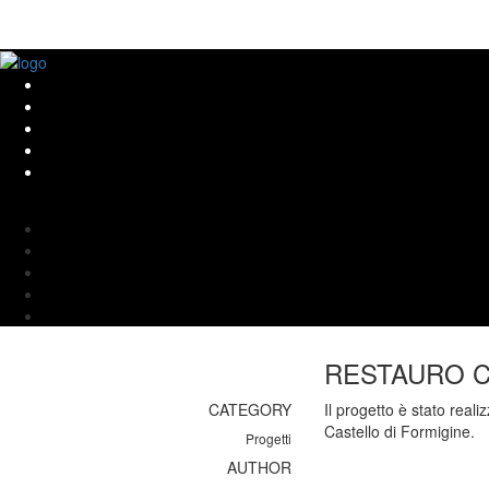
RESTAURO C
CATEGORY
Il progetto è stato reali
Castello di Formigine.
Progetti
AUTHOR