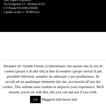
Sede Legale e Operativa:
Via Livingstone 13 – Modena 41123
C.F./Partita IVA 03851250369
Capitale sociale i.v. 50.000 Euro
Dreamet srl. Gentile Utente, ti informiamo che questo sito fa uso di
cookie (propri e di altri siti) al fine di rendere i propri servizi il più
possibile efficienti, semplici da utilizzare e per profilazione. Se
accedi ad un qualunque elemento del sito, acconsenti all’uso dei
cookie. This website uses cookies to improve your experience. We'll
assume you're ok with this, but you can opt-out if you wish.
OK
Maggiori info/more info