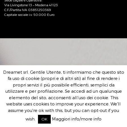
Sede Legale e Operativa:
Via Livingstone 13 – Modena 41123
C.F./Partita IVA 03851250369
Capitale sociale i.v. 50.000 Euro
Dreamet srl. Gentile Utente, ti informiamo che questo sito
fa uso di cookie (propri e di altri siti) al fine di rendere i
propri servizi il più possibile efficienti, semplici da
utilizzare e per profilazione. Se accedi ad un qualunque
elemento del sito, acconsenti all’uso dei cookie. This
website uses cookies to improve your experience. We'll
assume you're ok with this, but you can opt-out if you
wish.
Maggiori info/more info
OK