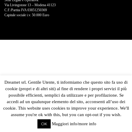
Sede Legale e Operativa:
Via Livingstone 13 – Modena 41123
C.F./Partita IVA 03851250369
Capitale sociale i.v. 50.000 Euro
Dreamet srl. Gentile Utente, ti informiamo che questo sito fa uso di
cookie (propri e di altri siti) al fine di rendere i propri servizi il più
possibile efficienti, semplici da utilizzare e per profilazione. Se
accedi ad un qualunque elemento del sito, acconsenti all’uso dei
cookie. This website uses cookies to improve your experience. We'll
assume you're ok with this, but you can opt-out if you wish.
OK
Maggiori info/more info