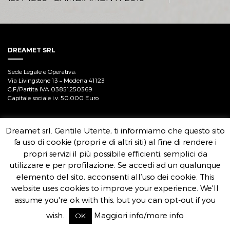
DREAMET SRL
Sede Legale e Operativa:
Via Livingstone 13 – Modena 41123
C.F./Partita IVA 03851250369
Capitale sociale i.v. 50.000 Euro
Dreamet srl. Gentile Utente, ti informiamo che questo sito
fa uso di cookie (propri e di altri siti) al fine di rendere i
propri servizi il più possibile efficienti, semplici da
utilizzare e per profilazione. Se accedi ad un qualunque
elemento del sito, acconsenti all’uso dei cookie. This
website uses cookies to improve your experience. We'll
assume you're ok with this, but you can opt-out if you
wish.
Maggiori info/more info
OK