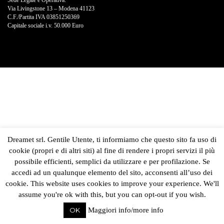
Sede Legale e Operativa:
Via Livingstone 13 – Modena 41123
C.F./Partita IVA 03851250369
Capitale sociale i.v. 50.000 Euro
Dreamet srl. Gentile Utente, ti informiamo che questo sito fa uso di
cookie (propri e di altri siti) al fine di rendere i propri servizi il più
possibile efficienti, semplici da utilizzare e per profilazione. Se
accedi ad un qualunque elemento del sito, acconsenti all’uso dei
cookie. This website uses cookies to improve your experience. We'll
assume you're ok with this, but you can opt-out if you wish.
OK
Maggiori info/more info