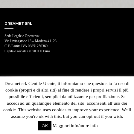
DREAMET SRL
Sede Legale e Operativa:
Via Livingstone 13 – Modena 41123
C.F./Partita IVA 03851250369
Capitale sociale i.v. 50.000 Euro
Dreamet srl. Gentile Utente, ti informiamo che questo sito fa uso di
cookie (propri e di altri siti) al fine di rendere i propri servizi il più
possibile efficienti, semplici da utilizzare e per profilazione. Se
accedi ad un qualunque elemento del sito, acconsenti all’uso dei
cookie. This website uses cookies to improve your experience. We'll
assume you're ok with this, but you can opt-out if you wish.
OK
Maggiori info/more info