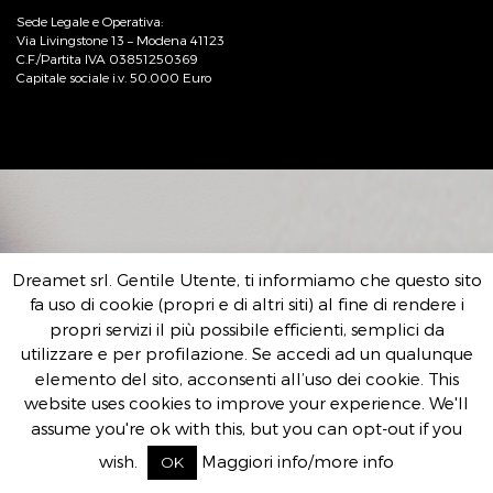
Sede Legale e Operativa:
Via Livingstone 13 – Modena 41123
C.F./Partita IVA 03851250369
Capitale sociale i.v. 50.000 Euro
Dreamet srl. Gentile Utente, ti informiamo che questo sito
fa uso di cookie (propri e di altri siti) al fine di rendere i
propri servizi il più possibile efficienti, semplici da
utilizzare e per profilazione. Se accedi ad un qualunque
elemento del sito, acconsenti all’uso dei cookie. This
website uses cookies to improve your experience. We'll
assume you're ok with this, but you can opt-out if you
wish.
Maggiori info/more info
OK