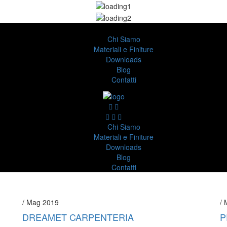
Chi Siamo
Materiali e Finiture
Downloads
Blog
Contatti
Chi Siamo
Materiali e Finiture
Downloads
Blog
Contatti
/ Mag 2019
/ 
DREAMET CARPENTERIA
P