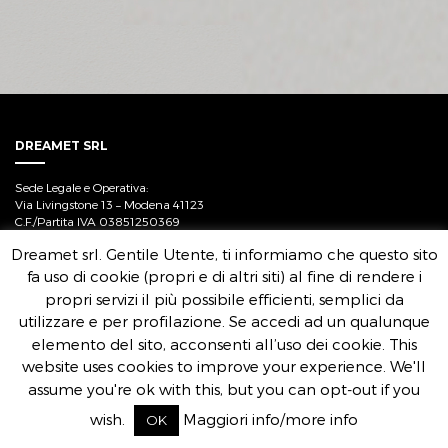
DREAMET SRL
Sede Legale e Operativa:
Via Livingstone 13 – Modena 41123
C.F./Partita IVA 03851250369
Capitale sociale i.v. 50.000 Euro
Dreamet srl. Gentile Utente, ti informiamo che questo sito
fa uso di cookie (propri e di altri siti) al fine di rendere i
propri servizi il più possibile efficienti, semplici da
utilizzare e per profilazione. Se accedi ad un qualunque
elemento del sito, acconsenti all’uso dei cookie. This
website uses cookies to improve your experience. We'll
assume you're ok with this, but you can opt-out if you
wish.
Maggiori info/more info
OK